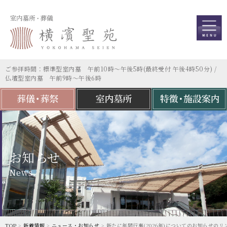
ご参拝時間：標準型室内墓 午前10時～午後5時(最終受付 午後4時50分) /
仏壇型室内墓 午前9時～午後6時
お知らせ
News
TOP
>
新着情報
>
ニュース・お知らせ
>
新たに年間行事(2026年)についてのお知らせの